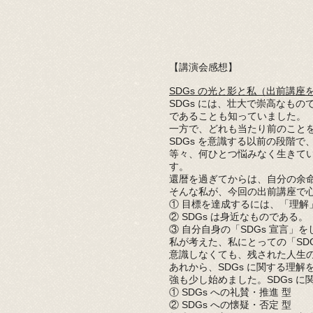
【講演会感想】
SDGs の光と影と私（出前講座
SDGs には、壮大で崇高なも
であることも知っていました。
一方で、どれも当たり前のこと
SDGs を意識する以前の段階
等々、何ひとつ悩みなく生きて
す。
還暦を過ぎてからは、自分の余
そんな私が、今回の出前講座で心
① 目標を達成するには、「理解
② SDGs
は身近なものである。
③ 自分自身の「SDGs
宣言」を
私が考えた、私にとっての「SD
意識しなくても、残された人生
あれから、SDGs
に関する理解を
強も少し始めました。SDGs
に
① SDGs
への礼賛・推進 型
② SDGs
への懐疑・否定 型