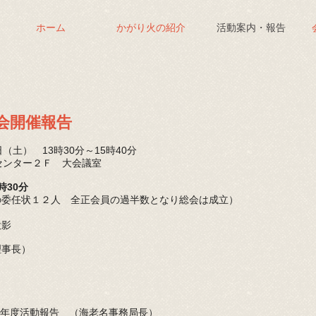
ホーム
かがり火の紹介
活動案内・報告
会開催報告
土） 13時30分～15時40分
ンター２Ｆ 大会議室
時30分
の委任状１２人 全正会員の過半数となり総会は成立）
投影
理事長）
年度活動報告 （海老名事務局長）