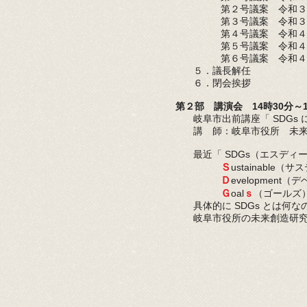
第２号議案 令和３
第３号議案 令和３
第４号議案 令和４
第５号議案 令和４
第６号議案 令和
５．議長解任
６．閉会挨拶
第２部 講演会 14時30分～1
岐阜市出前講座「 SDGs
講 師：岐阜市役所 未来
最近「 SDGs（エスデ
Ｓ
ustainable
Ｄ
evelopment
Ｇ
oal
ｓ
（ゴールズ）
具体的に SDGs とは
岐阜市役所の未来創造研