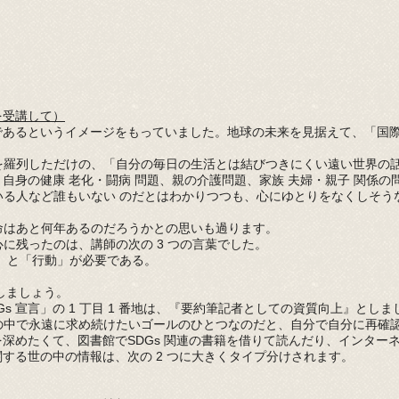
を受講して）
のであるというイメージをもっていました。地球の未来を見据えて、「国
を羅列しただけの、「自分の毎日の生活とは結びつきにくい遠い世界の
で、自身の健康 老化・闘病 問題、親の介護問題、家族 夫婦・親子 関係
いる人など誰もいない のだとはわかりつつも、心にゆとりをなくしそう
命はあと何年あるのだろうかとの思いも過ります。
に残ったのは、講師の次の 3 つの言葉でした。
」と「行動」が必要である。
しましょう。
Gs
宣言」の 1 丁目 1 番地は、『要約筆記者としての資質向上』としま
の中で永遠に求め続けたいゴールのひとつなのだと、自分で自分に再確
深めたくて、図書館でSDGs
関連の書籍を借りて読んだり、インター
関する世の中の情報は、次の 2 つに大きくタイプ分けされます。