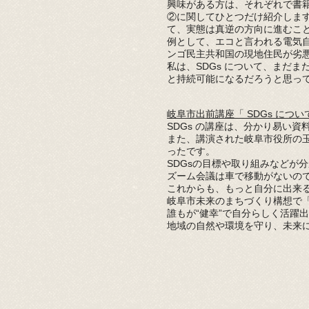
興味がある方は、それぞれで書
②に関してひとつだけ紹介します
て、実態は真逆の方向に進むこ
例として、エコと言われる電気
ンゴ民主共和国の現地住民が劣
私は、SDGs
について、まだま
と持続可能になるだろうと思っ
岐阜市出前講座「 SDGs につ
SDGs の講座は、分かり易い
また、講演された岐阜市役所の
ったです。
SDGsの目標や取り組みなどが分
ズーム会議は車で移動がないの
これからも、もっと自分に出来
岐阜市未来のまちづくり構想で
誰もが“健幸”で自分らしく活躍
地域の自然や環境を守り、未来
理事長挨拶