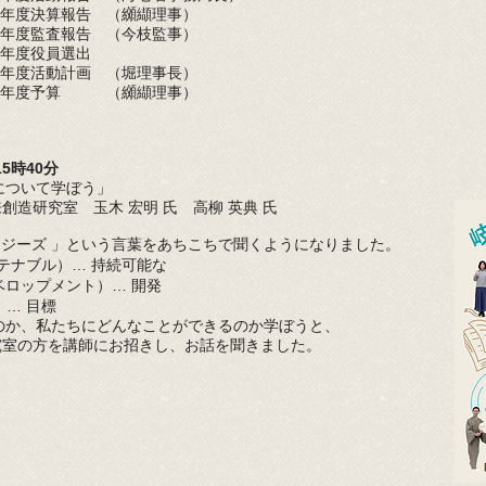
年度決算報告 （纐纈理事）
年度監査報告 （今枝監事）
年度役員選出
年度活動計画 （堀理事長）
４年度予算 （纐纈理事）
5時40分
 について学ぼう」
創造研究室 玉木 宏明 氏 高柳 英典 氏
ィージーズ 」という言葉をあちこちで聞くようになりました。
（サステナブル）… 持続可能な
（デベロップメント）… 開発
… 目標
何なのか、私たちにどんなことができるのか学ぼうと、
究室の方を講師にお招きし、お話を聞きました。