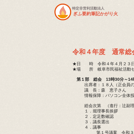
​特定非営利活動法人
ぎふ要約筆記かがり火
令和４年度 通常総
★日 時 令和４年４月２３日（
★場 所 岐阜市民福祉活動セ
第１部 総会 13時30分～14
出席者：１８人（正会員
議 長：森 恵子さん
情報保障：パソコン全体
総会次第 （進行：辻副
１．堀理事長挨拶
２．定足数確認
３．議長選出
４．議事
第１号議案 令和３