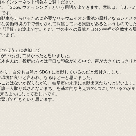
籍やインターネット情報をご覧ください。
。「SDGs
ウオッシング」という用語が出てきます。意味は、うわべ
とです。
自動車を走らせるために必要なリチウムイオン電池の原料となるレアメ
悪な労働環境の中で働かされて採鉱している実態があるというものでし
だ「理解」の途上です。ただ、世の中への貢献と自分の幸福が合致する
ています。
いて学ぼう」に参加して
資料がいただけて良かったと思いました。
玉木さんは、役所の方々は早口な印象がある中で、声が大きくはっきり
かり、自分も自然と SDGs に貢献しているのだと気付きました。
で環境に良いと言われ、なるほどーと思いました。
ることはないか探りながら、岐阜市の未来に貢献出来たらなと思います
「誰一人取り残されないまち」を基本的な考え方の1つにしているのが良
出来るまちになって欲しいです。
に繋げて行きたいと思います。
活動報告
岐阜市出